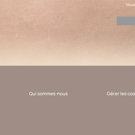
Vous
Veuillez
laisser
ce
champ
vide.
Qui sommes-nous
Gérer les co