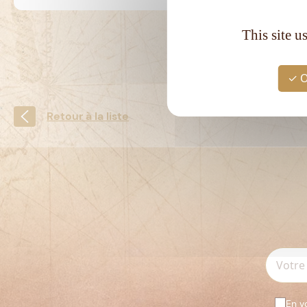
This site u
O
Retour à la liste
En v