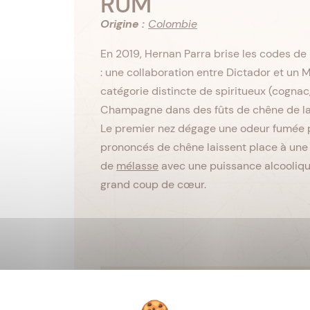
RUM
Origine :
Colombie
En 2019, Hernan Parra brise les codes de
: une collaboration entre Dictador et un
catégorie distincte de spiritueux (cognac,
Champagne dans des fûts de chêne de la m
Le premier nez dégage une odeur fumée 
prononcés de chêne laissent place à une
de
mélasse
avec une puissance alcooliqu
grand coup de cœur.
Viellissement :
Tropical
Matière première :
Miel de cann