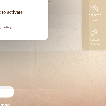
Degré d'alcool :
41,2°
 to activate
Contactez-
nous
y policy
Restez
informé
sletter.