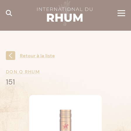
Cookies management panel
Retour à la liste
DON Q RHUM
151