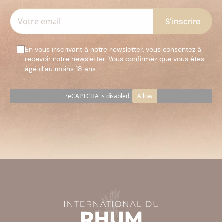
En vous inscrivant à notre newsletter, vous consentez à
recevoir notre newsletter. Vous confirmez que vous êtes
âgé d’au moins 18 ans.
reCAPTCHA is disabled.
Allow
Veuillez
laisser
ce
champ
vide.