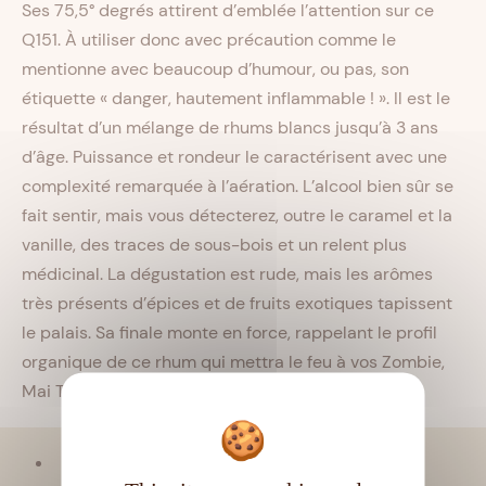
Ses 75,5° degrés attirent d’emblée l’attention sur ce
Q151. À utiliser donc avec précaution comme le
mentionne avec beaucoup d’humour, ou pas, son
étiquette « danger, hautement inflammable ! ». Il est le
résultat d’un mélange de rhums blancs jusqu’à 3 ans
d’âge. Puissance et rondeur le caractérisent avec une
complexité remarquée à l’aération. L’alcool bien sûr se
fait sentir, mais vous détecterez, outre le caramel et la
vanille, des traces de sous-bois et un relent plus
médicinal. La dégustation est rude, mais les arômes
très présents d’épices et de fruits exotiques tapissent
le palais. Sa finale monte en force, rappelant le profil
organique de ce rhum qui mettra le feu à vos Zombie,
Mai Tai et autres cocktails Tiki.
Viellissement :
Tropical