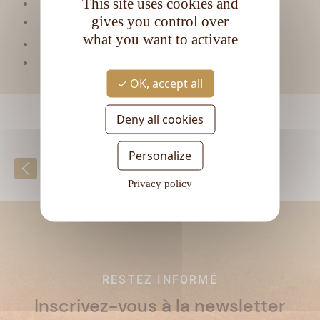
This site uses cookies and
Matière première :
Mélasse
gives you control over
Type de rhum :
Ambré
what you want to activate
CL
Contenance :
70
Degré d'alcool :
75,5°
OK, accept all
Deny all cookies
Personalize
Retour à la liste
Privacy policy
RESTEZ INFORMÉ
Inscrivez-vous à la newsletter