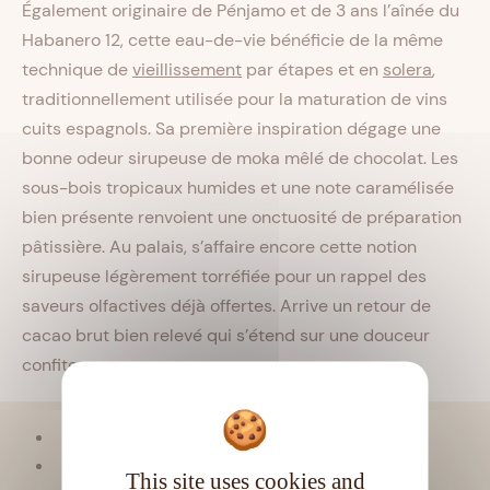
Également originaire de Pénjamo et de 3 ans l’aînée du
Habanero 12, cette eau-de-vie bénéficie de la même
technique de
vieillissement
par étapes et en
solera
,
traditionnellement utilisée pour la maturation de vins
cuits espagnols. Sa première inspiration dégage une
bonne odeur sirupeuse de moka mêlé de chocolat. Les
sous-bois tropicaux humides et une note caramélisée
bien présente renvoient une onctuosité de préparation
pâtissière. Au palais, s’affaire encore cette notion
sirupeuse légèrement torréfiée pour un rappel des
saveurs olfactives déjà offertes. Arrive un retour de
cacao brut bien relevé qui s’étend sur une douceur
confite.
Viellissement :
Tropical
Matière première :
Mélasse
This site uses cookies and