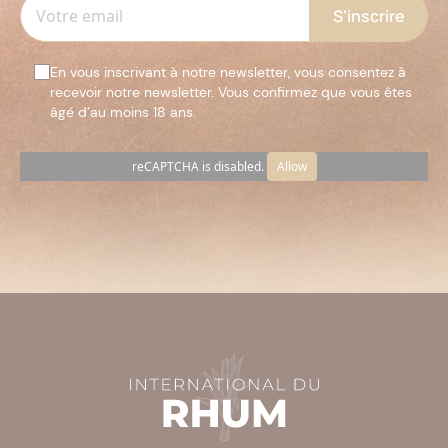
En vous inscrivant à notre newsletter, vous consentez à
recevoir notre newsletter. Vous confirmez que vous êtes
âgé d’au moins 18 ans.
reCAPTCHA is disabled.
Allow
Veuillez
laisser
ce
champ
vide.