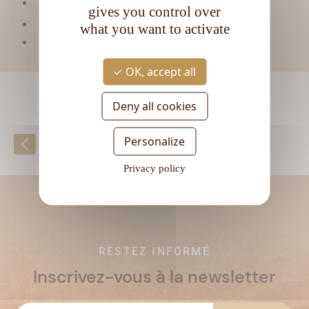
Type de rhum :
Vieux
gives you control over
CL
Contenance :
70
what you want to activate
Degré d'alcool :
40°
OK, accept all
Deny all cookies
Personalize
Retour à la liste
Privacy policy
RESTEZ INFORMÉ
Inscrivez-vous à la newsletter