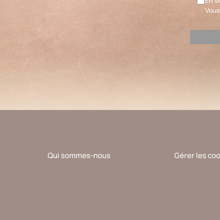
En v
Vous
Veuillez
laisser
ce
champ
vide.
Qui sommes-nous
Gérer les co