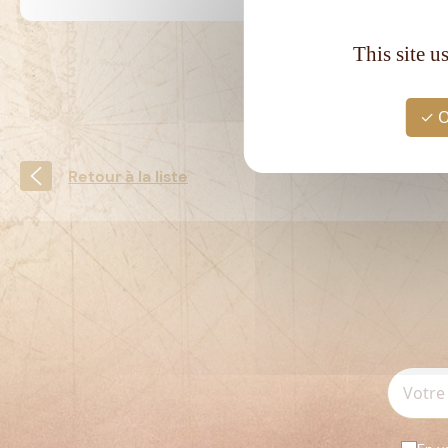
This site u
O
Retour à la liste