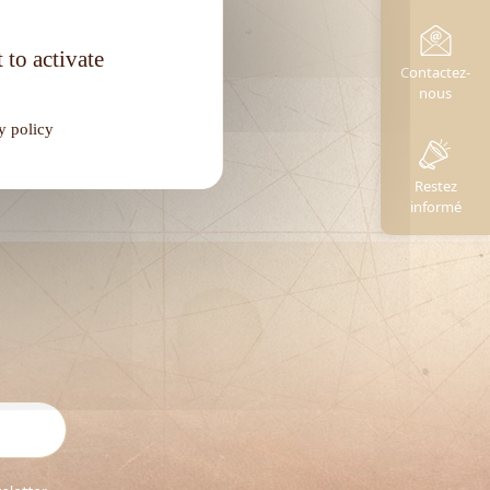
Degré d'alcool :
40°
 to activate
Contactez-
nous
y policy
Restez
informé