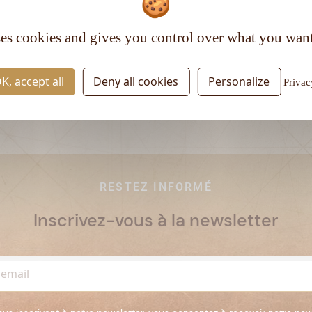
Matière première :
Mélasse
Type de rhum :
Vieux
ses cookies and gives you control over what you want
K, accept all
Deny all cookies
Personalize
Privac
RESTEZ INFORMÉ
Inscrivez-vous à la newsletter