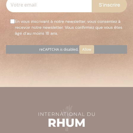
En vous inscrivant à notre newsletter, vous consentez à
recevoir notre newsletter. Vous confirmez que vous êtes
âgé d’au moins 18 ans.
reCAPTCHA is disabled.
Allow
Veuillez
laisser
ce
champ
vide.