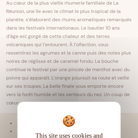
Au cœur de la plus vieille rhumerie familiale de La
Réunion, une île avec le climat le plus tropical de la
planète, s’élaborent des rhums aromatiques remarqués
dans les festivals internationaux. Le Isautier 10 ans
d’âge est gorgé de cette chaleur et des terres
volcaniques qui l’entourent. À l’olfaction, vous
ressentirez les agrumes et la canne puis des notes plus
noires de réglisse et de caramel fondu. La bouche
continue le festival par une pincée de menthol avec du
poivre qui apparaît. L’orange poursuit sa route et veille
sur ses troupes. La belle finale vous emporte encore
vers la forêt humide et les senteurs du nez. Un coup de
cœur.
Viellissement :
Tropical
Matière première :
Pur jus de canne
This site uses cookies and