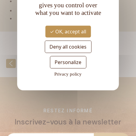
Type de rhum :
Vieux
gives you control over
CL
Contenance :
70
what you want to activate
Degré d'alcool :
40°
OK, accept all
Deny all cookies
Personalize
Retour à la liste
Privacy policy
RESTEZ INFORMÉ
Inscrivez-vous à la newsletter