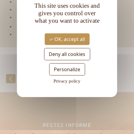
Viellissement :
Tropical
This site uses cookies and
Matière première :
Mélasse
gives you control over
Type de rhum :
Ambré
what you want to activate
CL
Contenance :
70
Degré d'alcool :
40°
OK, accept all
Deny all cookies
Personalize
Retour à la liste
Privacy policy
RESTEZ INFORMÉ