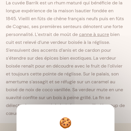
La cuvée Barrik est un rhum maturé qui bénéficie de la
longue expérience de la maison Isautier fondée en
1845. Vieilli en fûts de chêne français neufs puis en fûts
de Cognac, ses premières senteurs dénotent une forte
personnalité. L’extrait de moût de
canne à sucre
bien
cuit est relevé d’une verdeur boisée à la réglisse.
S’ensuivent des accents d’anis et de cardon pour
s’étendre sur des épices bien exotiques. La verdeur
boisée renaît pour en découdre avec le fruit de l’olivier
et toujours cette pointe de réglisse. Sur le palais, son
amertume s’assagit et se réfugie sur un caramel au
boisé de noix de coco vanillée. Sa verdeur mute en une
suavité confite sur un bois à peine grillé. La fin se
délecte de son renvoi de boisé coco vanille. Un coup de
cœur.