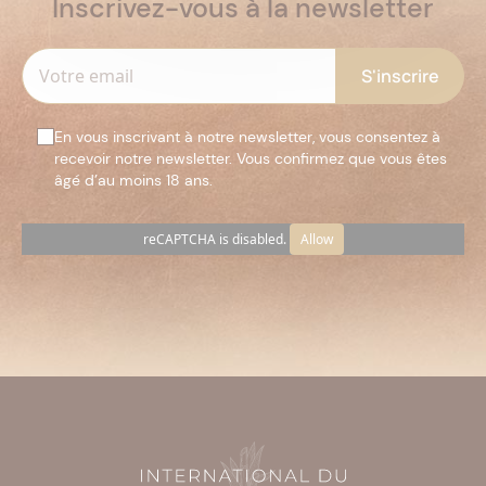
Inscrivez-vous à la newsletter
En vous inscrivant à notre newsletter, vous consentez à
recevoir notre newsletter. Vous confirmez que vous êtes
âgé d’au moins 18 ans.
reCAPTCHA is disabled.
Allow
Veuillez
laisser
ce
champ
vide.