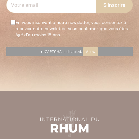
En vous inscrivant à notre newsletter, vous consentez à
recevoir notre newsletter. Vous confirmez que vous êtes
âgé d’au moins 18 ans.
reCAPTCHA is disabled.
Allow
Veuillez
laisser
ce
champ
vide.