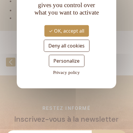
Type de rhum :
Blanc
gives you control over
CL
Contenance :
70
what you want to activate
Degré d'alcool :
55°
OK, accept all
Deny all cookies
Personalize
Retour à la liste
Privacy policy
RESTEZ INFORMÉ
Inscrivez-vous à la newsletter