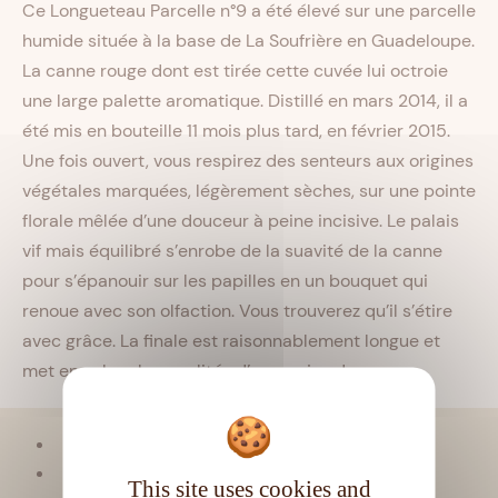
Ce Longueteau Parcelle n°9 a été élevé sur une parcelle
humide située à la base de La Soufrière en Guadeloupe.
La canne rouge dont est tirée cette cuvée lui octroie
une large palette aromatique. Distillé en mars 2014, il a
été mis en bouteille 11 mois plus tard, en février 2015.
Une fois ouvert, vous respirez des senteurs aux origines
végétales marquées, légèrement sèches, sur une pointe
florale mêlée d’une douceur à peine incisive. Le palais
vif mais équilibré s’enrobe de la suavité de la canne
pour s’épanouir sur les papilles en un bouquet qui
renoue avec son olfaction. Vous trouverez qu’il s’étire
avec grâce. La finale est raisonnablement longue et
met en valeur les qualités d’un
pur jus de canne
.
Viellissement :
Tropical
Matière première :
Pur jus de canne
This site uses cookies and