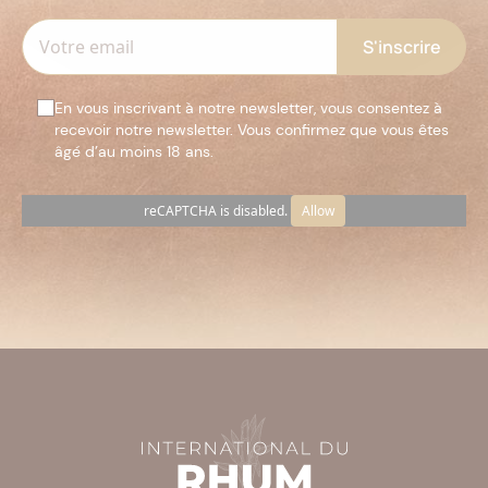
En vous inscrivant à notre newsletter, vous consentez à
recevoir notre newsletter. Vous confirmez que vous êtes
âgé d’au moins 18 ans.
reCAPTCHA is disabled.
Allow
Veuillez
laisser
ce
champ
vide.