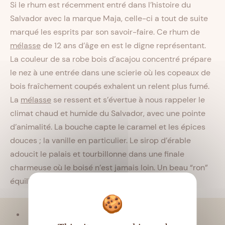
Si le rhum est récemment entré dans l’histoire du
Salvador avec la marque Maja, celle-ci a tout de suite
marqué les esprits par son savoir-faire. Ce rhum de
mélasse
de 12 ans d’âge en est le digne représentant.
La couleur de sa robe bois d’acajou concentré prépare
le nez à une entrée dans une scierie où les copeaux de
bois fraîchement coupés exhalent un relent plus fumé.
La
mélasse
se ressent et s’évertue à nous rappeler le
climat chaud et humide du Salvador, avec une pointe
d’animalité. La bouche capte le caramel et les épices
douces ; la vanille en particulier. Le sirop d’érable
adoucit le palais et tourbillonne dans une finale
charmeuse où le boisé n’est jamais loin. Un beau “ron”
équilibré qui séduit.
Viellissement :
Tropical