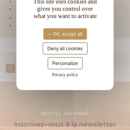
This site uses cookies and
Matière première :
Mélasse
gives you control over
Type de rhum :
Vieux
what you want to activate
CL
Contenance :
70
Degré d'alcool :
40°
OK, accept all
Deny all cookies
Personalize
Retour à la liste
Privacy policy
RESTEZ INFORMÉ
Inscrivez-vous à la newsletter