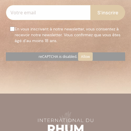
En vous inscrivant à notre newsletter, vous consentez à
recevoir notre newsletter. Vous confirmez que vous êtes
âgé d’au moins 18 ans.
reCAPTCHA is disabled.
Allow
Veuillez
laisser
ce
champ
vide.