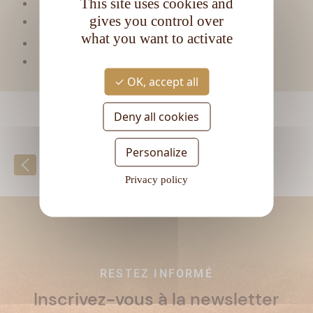
This site uses cookies and
Matière première :
Mélasse
gives you control over
Type de rhum :
Vieux
what you want to activate
CL
Contenance :
70
Degré d'alcool :
40°
OK, accept all
Deny all cookies
Personalize
Retour à la liste
Privacy policy
RESTEZ INFORMÉ
Inscrivez-vous à la newsletter