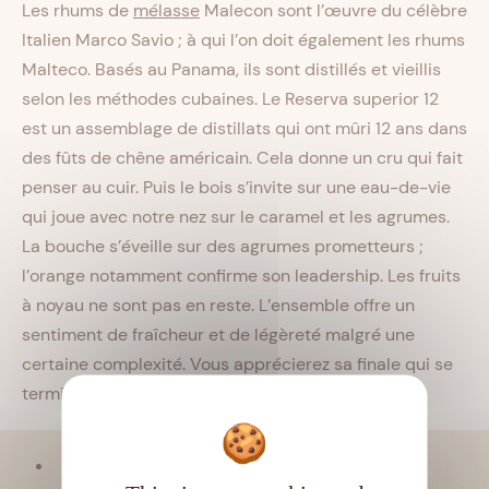
Les rhums de
mélasse
Malecon sont l’œuvre du célèbre
Italien Marco Savio ; à qui l’on doit également les rhums
Malteco. Basés au Panama, ils sont distillés et vieillis
selon les méthodes cubaines. Le Reserva superior 12
est un assemblage de distillats qui ont mûri 12 ans dans
des fûts de chêne américain. Cela donne un cru qui fait
penser au cuir. Puis le bois s’invite sur une eau-de-vie
qui joue avec notre nez sur le caramel et les agrumes.
La bouche s’éveille sur des agrumes prometteurs ;
l’orange notamment confirme son leadership. Les fruits
à noyau ne sont pas en reste. L’ensemble offre un
sentiment de fraîcheur et de légèreté malgré une
certaine complexité. Vous apprécierez sa finale qui se
termine doucement sur une rondeur très agréable.
Viellissement :
Tropical