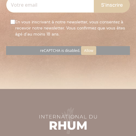
En vous inscrivant à notre newsletter, vous consentez à
recevoir notre newsletter. Vous confirmez que vous êtes
âgé d’au moins 18 ans.
reCAPTCHA is disabled.
Allow
Veuillez
laisser
ce
champ
vide.