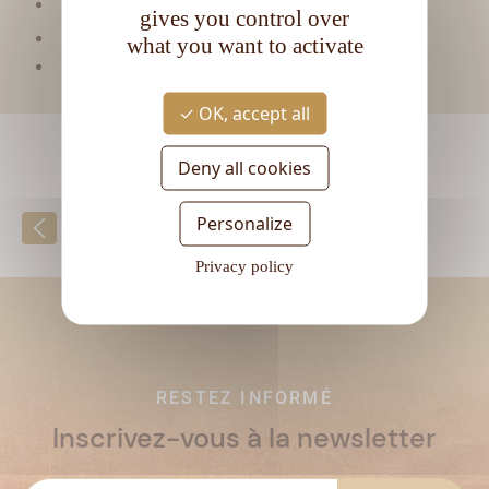
Type de rhum :
Blanc
gives you control over
CL
Contenance :
70
what you want to activate
Degré d'alcool :
48,5°
OK, accept all
Deny all cookies
Personalize
Retour à la liste
Privacy policy
RESTEZ INFORMÉ
Inscrivez-vous à la newsletter