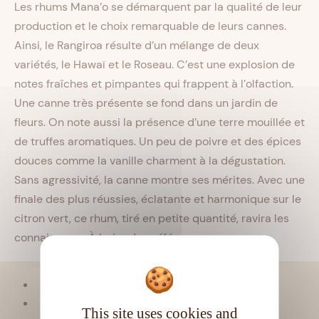
Les rhums Mana’o se démarquent par la qualité de leur
production et le choix remarquable de leurs cannes.
Ainsi, le Rangiroa résulte d’un mélange de deux
variétés, le Hawaï et le Roseau. C’est une explosion de
notes fraîches et pimpantes qui frappent à l’olfaction.
Une canne très présente se fond dans un jardin de
fleurs. On note aussi la présence d’une terre mouillée et
de truffes aromatiques. Un peu de poivre et des épices
douces comme la vanille charment à la dégustation.
Sans agressivité, la canne montre ses mérites. Avec une
finale des plus réussies, éclatante et harmonique sur le
citron vert, ce rhum, tiré en petite quantité, ravira les
connaisseurs. À boire de préférence pur.
Viellissement :
Tropical
Matière première :
Pur jus de canne
This site uses cookies and