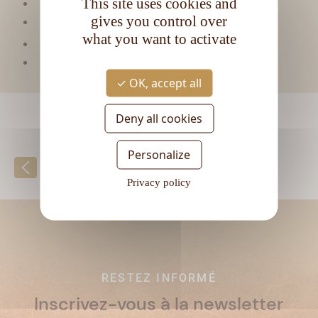
This site uses cookies and
Matière première :
Pur jus de canne
gives you control over
Type de rhum :
Blanc
what you want to activate
CL
Contenance :
70
Degré d'alcool :
60°
OK, accept all
Deny all cookies
Personalize
Retour à la liste
Privacy policy
RESTEZ INFORMÉ
Inscrivez-vous à la newsletter