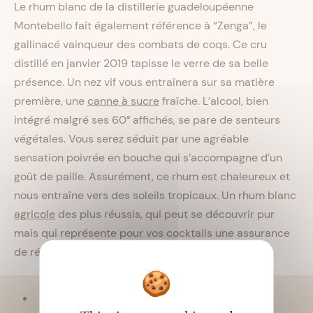
Le rhum blanc de la distillerie guadeloupéenne
Montebello fait également référence à “Zenga”, le
gallinacé vainqueur des combats de coqs. Ce cru
distillé en janvier 2019 tapisse le verre de sa belle
présence. Un nez vif vous entraînera sur sa matière
première, une
canne à sucre
fraîche. L’alcool, bien
intégré malgré ses 60° affichés, se pare de senteurs
végétales. Vous serez séduit par une agréable
sensation poivrée en bouche qui s’accompagne d’un
goût de paille. Assurément, ce rhum est chaleureux et
nous entraîne vers des soleils tropicaux. Un rhum blanc
agricole
des plus réussis, qui peut se découvrir pur
mais qui représente pour vos cocktails une assurance
de réussite.
Viellissement :
Tropical