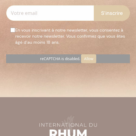
En vous inscrivant à notre newsletter, vous consentez à
recevoir notre newsletter. Vous confirmez que vous êtes
âgé d’au moins 18 ans.
reCAPTCHA is disabled.
Allow
Veuillez
laisser
ce
champ
vide.