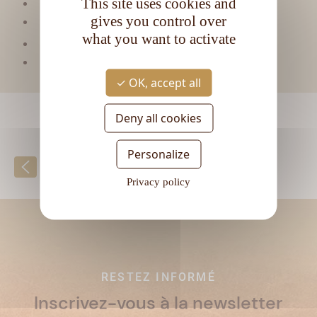
This site uses cookies and
Matière première :
Mélasse
gives you control over
Type de rhum :
Vieux
what you want to activate
CL
Contenance :
70
Degré d'alcool :
45,6°
OK, accept all
Deny all cookies
Personalize
Retour à la liste
Privacy policy
RESTEZ INFORMÉ
Inscrivez-vous à la newsletter