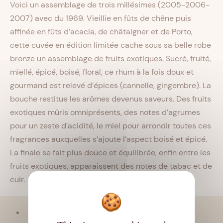
Voici un assemblage de trois millésimes (2005-2006-
2007) avec du 1969. Vieillie en fûts de chêne puis
affinée en fûts d’acacia, de châtaigner et de Porto,
cette cuvée en édition limitée cache sous sa belle robe
bronze un assemblage de fruits exotiques. Sucré, fruité,
miellé, épicé, boisé, floral, ce rhum à la fois doux et
gourmand est relevé d’épices (cannelle, gingembre). La
bouche restitue les arômes devenus saveurs. Des fruits
exotiques mûris omniprésents, des notes d’agrumes
pour un zeste d’acidité, le miel pour arrondir toutes ces
fragrances auxquelles s’ajoute l’aspect boisé et épicé.
La finale se fait plus douce et équilibrée, enfin entre les
fruits exotiques, apparaissent des notes de tabac et de
cuir.
Viellissement :
Tropical