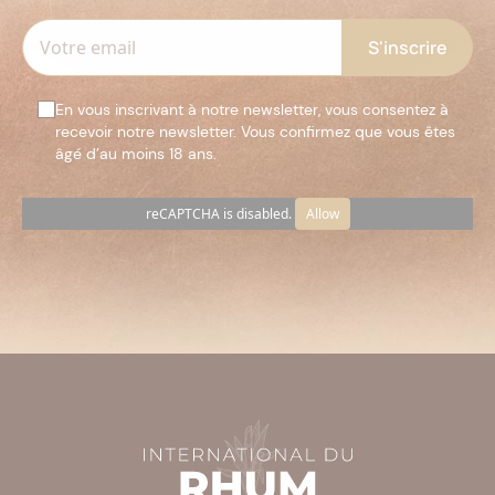
En vous inscrivant à notre newsletter, vous consentez à
recevoir notre newsletter. Vous confirmez que vous êtes
âgé d’au moins 18 ans.
reCAPTCHA is disabled.
Allow
Veuillez
laisser
ce
champ
vide.