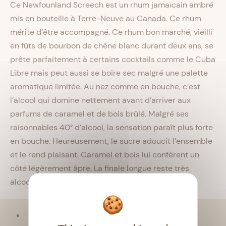
Ce Newfounland Screech est un rhum jamaïcain ambré
mis en bouteille à Terre-Neuve au Canada. Ce rhum
mérite d’être accompagné. Ce rhum bon marché, vieilli
en fûts de bourbon de chêne blanc durant deux ans, se
prête parfaitement à certains cocktails comme le Cuba
Libre mais peut aussi se boire sec malgré une palette
aromatique limitée. Au nez comme en bouche, c’est
l’alcool qui domine nettement avant d’arriver aux
parfums de caramel et de bois brûlé. Malgré ses
raisonnables 40° d’alcool, la sensation paraît plus forte
en bouche. Heureusement, le sucre adoucit l’ensemble
et le rend plaisant. Caramel et bois lui confèrent un
côté légèrement âpre. La finale longue reste très
alcoolisée.
Viellissement :
Tropical