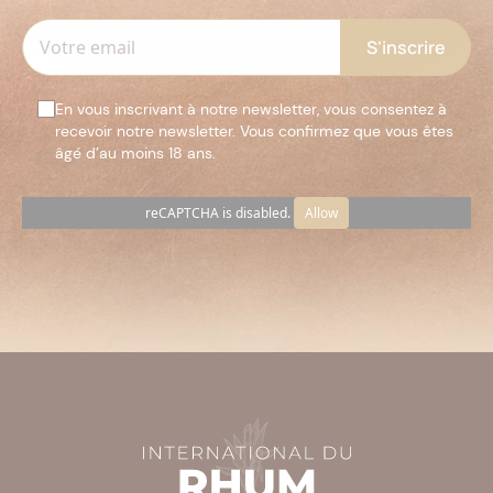
En vous inscrivant à notre newsletter, vous consentez à
recevoir notre newsletter. Vous confirmez que vous êtes
âgé d’au moins 18 ans.
reCAPTCHA is disabled.
Allow
Veuillez
laisser
ce
champ
vide.