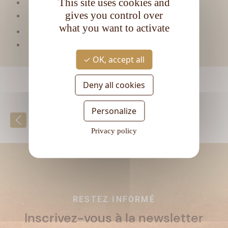
This site uses cookies and
Matière première :
Mélasse
gives you control over
Type de rhum :
Ambré
what you want to activate
CL
Contenance :
70
Degré d'alcool :
40°
OK, accept all
Deny all cookies
Personalize
Retour à la liste
Privacy policy
RESTEZ INFORMÉ
Inscrivez-vous à la newsletter