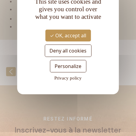
This site uses cookies and
Matière première :
Mélasse
gives you control over
Type de rhum :
Très vieux
what you want to activate
CL
Contenance :
70
Degré d'alcool :
40°
OK, accept all
Deny all cookies
Personalize
Retour à la liste
Privacy policy
RESTEZ INFORMÉ
Inscrivez-vous à la newsletter