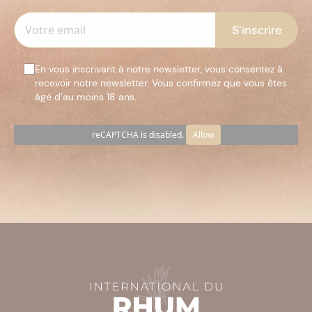
En vous inscrivant à notre newsletter, vous consentez à
recevoir notre newsletter. Vous confirmez que vous êtes
âgé d’au moins 18 ans.
reCAPTCHA is disabled.
Allow
Veuillez
laisser
ce
champ
vide.