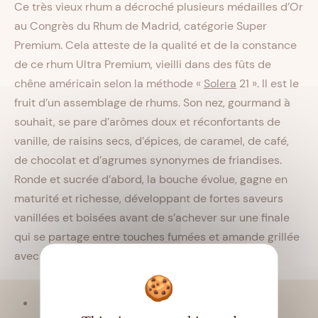
Ce très vieux rhum a décroché plusieurs médailles d’Or
au Congrès du Rhum de Madrid, catégorie Super
Premium. Cela atteste de la qualité et de la constance
de ce rhum Ultra Premium, vieilli dans des fûts de
chêne américain selon la méthode «
Solera
21 ». Il est le
fruit d’un assemblage de rhums. Son nez, gourmand à
souhait, se pare d’arômes doux et réconfortants de
vanille, de raisins secs, d’épices, de caramel, de café,
de chocolat et d’agrumes synonymes de friandises.
Ronde et sucrée d’abord, la bouche évolue, gagne en
maturité et richesse, développant de fortes saveurs
vanillées et boisées avant de s’achever sur une finale
qui se partage entre touches fumées et amande grillée
avec une pointe de chocolat.
Viellissement :
Tropical