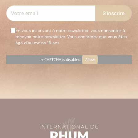
En vous inscrivant à notre newsletter, vous consentez à
recevoir notre newsletter. Vous confirmez que vous êtes
âgé d’au moins 18 ans.
reCAPTCHA is disabled.
Allow
Veuillez
laisser
ce
champ
vide.