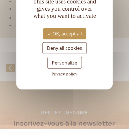
This site uses cookies and
Matière première :
Mélasse
gives you control over
Type de rhum :
Vieux
what you want to activate
CL
Contenance :
70
Degré d'alcool :
38°
OK, accept all
Deny all cookies
Personalize
Retour à la liste
Privacy policy
RESTEZ INFORMÉ
Inscrivez-vous à la newsletter