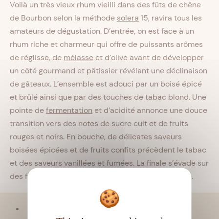
Voilà un très vieux rhum vieilli dans des fûts de chêne
de Bourbon selon la méthode
solera
15, ravira tous les
amateurs de dégustation. D’entrée, on est face à un
rhum riche et charmeur qui offre de puissants arômes
de réglisse, de
mélasse
et d’olive avant de développer
un côté gourmand et pâtissier révélant une déclinaison
de gâteaux. L’ensemble est adouci par un boisé épicé
et brûlé ainsi que par des touches de tabac blond. Une
pointe de
fermentation
et d’acidité annonce une douce
transition vers des notes de sucre cuit et de fruits
rouges et noirs. En bouche, de délicates saveurs
boisées épicées et de fruits confits précèdent le tabac
et des saveurs vanillées et fumées. La finale s’évade sur
des fruits cuits ou macérant dans des eaux-de-vie.
Viellissement :
Continental