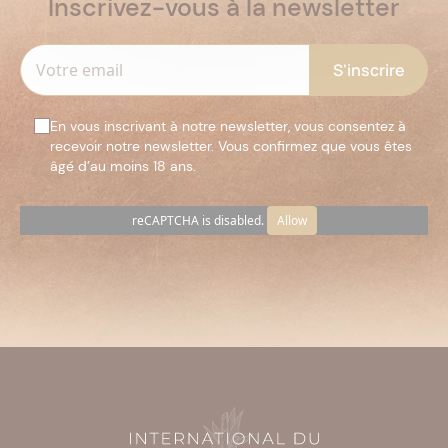
Inscrivez-vous à la newsletter
En vous inscrivant à notre newsletter, vous consentez à
recevoir notre newsletter. Vous confirmez que vous êtes
âgé d’au moins 18 ans.
reCAPTCHA is disabled.
Allow
Veuillez
laisser
ce
champ
vide.