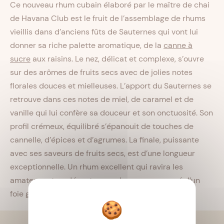
Ce nouveau rhum cubain élaboré par le maître de chai
de Havana Club est le fruit de l’assemblage de rhums
vieillis dans d’anciens fûts de Sauternes qui vont lui
donner sa riche palette aromatique, de la
canne à
sucre
aux raisins. Le nez, délicat et complexe, s’ouvre
sur des arômes de fruits secs avec de jolies notes
florales douces et mielleuses. L’apport du Sauternes se
retrouve dans ces notes de miel, de caramel et de
vanille qui lui confère sa douceur et son onctuosité. Son
profil crémeux, équilibré s’épanouit de touches de
cannelle, d’épices et d’agrumes. La finale, puissante
avec ses saveurs de fruits secs, est d’une longueur
exceptionnelle. Un rhum excellent qui ravira les
amateurs et se dégustera seul ou accompagné d’un
foie gras pour un accord met & rhum original.