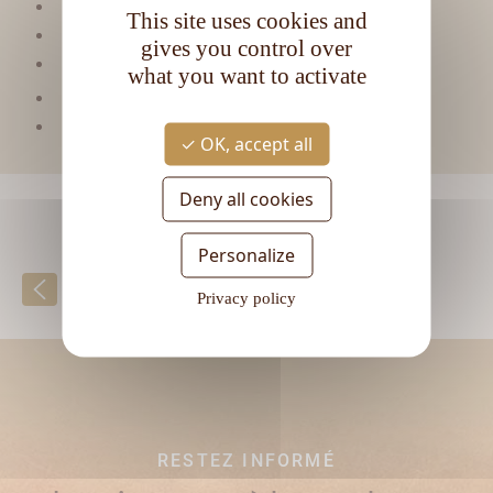
Viellissement :
Tropical
This site uses cookies and
Matière première :
Mélasse
gives you control over
Type de rhum :
Vieux
what you want to activate
CL
Contenance :
70
Degré d'alcool :
40°
OK, accept all
Deny all cookies
Personalize
Retour à la liste
Privacy policy
RESTEZ INFORMÉ