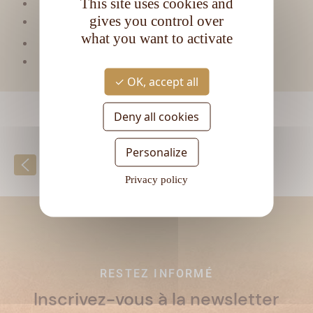
This site uses cookies and
Matière première :
Mélasse
gives you control over
Type de rhum :
Vieux
what you want to activate
CL
Contenance :
70
Degré d'alcool :
37,5°
OK, accept all
Deny all cookies
Personalize
Retour à la liste
Privacy policy
RESTEZ INFORMÉ
Inscrivez-vous à la newsletter