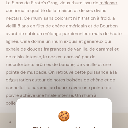
Le 5 ans de Pirate’s Grog, vieux rhum issu de
mélasse
,
confirme la qualité de la maison et de ses divins
nectars. Ce rhum, sans colorant ni filtration à froid, a
vieilli 5 ans en fûts de chêne américain et de Bourbon
avant de subir un mélange parcimonieux mais de haute
lignée. Cela donne un rhum exquis et généreux qui
exhale de douces fragrances de vanille, de caramel et
de raisin. Intense, le nez est caressé par de
réconfortants arômes de banane, de vanille et une
pointe de muscade. On retrouve cette puissance à la
dégustation autour de notes boisées de chêne et de
cannelle. Le caramel au beurre avec une pointe de
poivre achève une finale intense. Un rhum à
collectionner pour tous les passionnés.
Viellissement :
Tropical