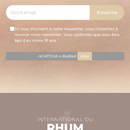
En vous inscrivant à notre newsletter, vous consentez à
recevoir notre newsletter. Vous confirmez que vous êtes
âgé d’au moins 18 ans.
reCAPTCHA is disabled.
Allow
Veuillez
laisser
ce
champ
vide.