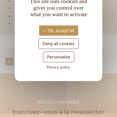
This site uses cookies and
Matière première :
Mélasse
gives you control over
Type de rhum :
Ambré
what you want to activate
CL
Contenance :
70
Degré d'alcool :
40°
OK, accept all
Deny all cookies
Personalize
Retour à la liste
Privacy policy
RESTEZ INFORMÉ
Inscrivez-vous à la newsletter