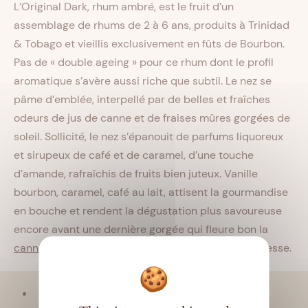
L’Original Dark, rhum ambré, est le fruit d’un
assemblage de rhums de 2 à 6 ans, produits à Trinidad
& Tobago et vieillis exclusivement en fûts de Bourbon.
Pas de « double ageing » pour ce rhum dont le profil
aromatique s’avère aussi riche que subtil. Le nez se
pâme d’emblée, interpellé par de belles et fraîches
odeurs de jus de canne et de fraises mûres gorgées de
soleil. Sollicité, le nez s’épanouit de parfums liquoreux
et sirupeux de café et de caramel, d’une touche
d’amande, rafraîchis de fruits bien juteux. Vanille
bourbon, caramel, café au lait, attisent la gourmandise
en bouche et rendent la dégustation plus savoureuse
encore avant une dernière gorgée qui fleure bon la
canne à sucre
. Un rhum intense et plein de délicatesse.
Viellissement :
Tropical