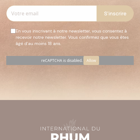
En vous inscrivant à notre newsletter, vous consentez à
recevoir notre newsletter. Vous confirmez que vous êtes
âgé d’au moins 18 ans.
reCAPTCHA is disabled.
Allow
Veuillez
laisser
ce
champ
vide.