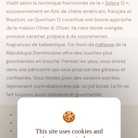
Vieilli selon la technique fractionnée de la «
Solera
12 »,
successivement en fûts de chêne américain, français et
Bourbon, ce Quorhum 12 constitue une bonne approche
de la maison Oliver & Oliver. Sa robe dorée orangée,
presque caramel, prépare à de surprenantes
fragrances de balsamique. Ce rhum de
mélasse
de la
République Dominicaine offre des touches plus
gourmandes en bouche. Fermez les yeux, vous entrez
dans une pâtisserie qui vous propose des gâteaux et
confiseries. Vous fondez pour des saveurs sucrées,
légèrement contrebalancées par un joli boisé. La fin se
fait toujours aussi plaisante et gourmande.
Viellissement :
Tropical
Matière première :
Mélasse
This site uses cookies and
Type de rhum :
Vieux