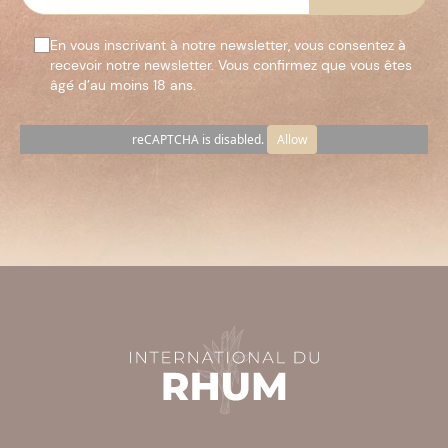
En vous inscrivant à notre newsletter, vous consentez à
recevoir notre newsletter. Vous confirmez que vous êtes
âgé d’au moins 18 ans.
reCAPTCHA is disabled.
Allow
Veuillez
laisser
ce
champ
vide.