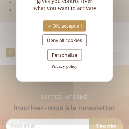
gives you control over
CL
Contenance :
70
what you want to activate
Degré d'alcool :
40°
OK, accept all
Deny all cookies
Retour à la liste
Personalize
Privacy policy
RESTEZ INFORMÉ
Inscrivez-vous à la newsletter