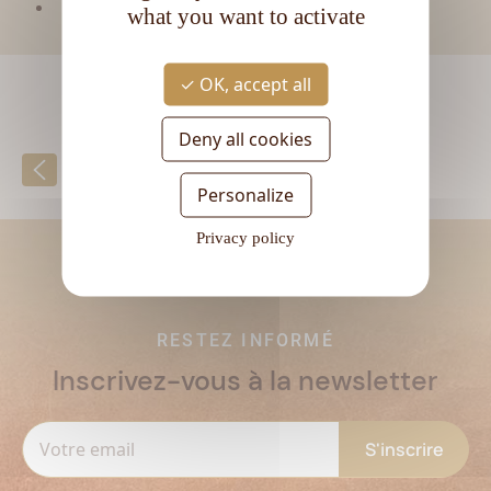
Degré d'alcool :
40°
what you want to activate
OK, accept all
Deny all cookies
Retour à la liste
Personalize
Privacy policy
RESTEZ INFORMÉ
Inscrivez-vous à la newsletter