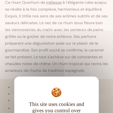
Ce rhum Quorhum de
mélasse
à l’élégante robe acajou
se révèle à la fois complexe, harmonieux et équilibré.
Exquis, il titille nos sens de ses arômes subtils et de ses
saveurs délicates. Le nez de ce rhum doux fleure bon
les viennoiseries du matin avec les senteurs de pains
grillés ou le goûter de notre enfance. Ses parfums
préparent une dégustation axée sur le plaisir de la
gourmandise. Son profil sucré se confirme, le caramel
se fait présent. Le tout s’achève sur de constantes et
chaudes notes de chêne. Un rhum tropical qui ravira les
amateurs de rhums de tradition espagnole.
Viellissement :
Tropical
Matière première :
Mélasse
Type de rhum :
Vieux
This site uses cookies and
CL
Contenance :
70
gives you control over