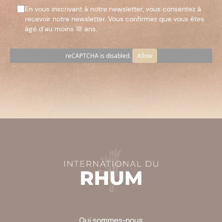
En vous inscrivant à notre newsletter, vous consentez à
recevoir notre newsletter. Vous confirmez que vous êtes
âgé d’au moins 18 ans.
reCAPTCHA is disabled.
Allow
Veuillez
laisser
ce
champ
vide.
Qui sommes-nous