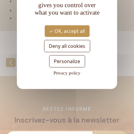
Type de rhum :
Ambré
gives you control over
CL
Contenance :
70
what you want to activate
Degré d'alcool :
50°
OK, accept all
Deny all cookies
Personalize
Retour à la liste
Privacy policy
RESTEZ INFORMÉ
Inscrivez-vous à la newsletter