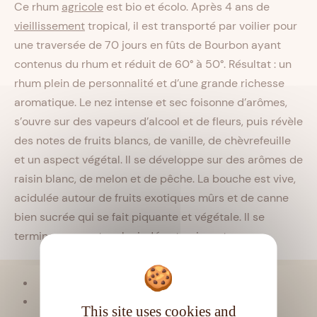
Ce rhum
agricole
est bio et écolo. Après 4 ans de
vieillissement
tropical, il est transporté par voilier pour
une traversée de 70 jours en fûts de Bourbon ayant
contenus du rhum et réduit de 60° à 50°. Résultat : un
rhum plein de personnalité et d’une grande richesse
aromatique. Le nez intense et sec foisonne d’arômes,
s’ouvre sur des vapeurs d’alcool et de fleurs, puis révèle
des notes de fruits blancs, de vanille, de chèvrefeuille
et un aspect végétal. Il se développe sur des arômes de
raisin blanc, de melon et de pêche. La bouche est vive,
acidulée autour de fruits exotiques mûrs et de canne
bien sucrée qui se fait piquante et végétale. Il se
termine sur une touche iodée et puissante.
Viellissement :
Mixte
Matière première :
Pur jus de canne
This site uses cookies and