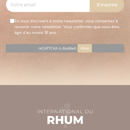
En vous inscrivant à notre newsletter, vous consentez à
recevoir notre newsletter. Vous confirmez que vous êtes
âgé d’au moins 18 ans.
reCAPTCHA is disabled.
Allow
Veuillez
laisser
ce
champ
vide.