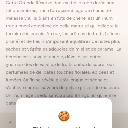
Cette Grande Réserve dans sa belle robe dorée aux
reflets ambrés, fruit d’un assemblage de rhums de
mélasse
vieillis 5 ans en fûts de chêne, est un rhum
traditionnel
complexe de belle maturité qui célèbre le
terroir réunionnais. Au nez, les arômes de fruits (pêche,
prune) et de fleurs s’imposent équilibrés de notes plus
sèches et végétales adoucies de miel et de caramel. La
bouche est suave et souple, dévoile ses notes
gourmandes de vanille, de fruits cuits, de sucre roux,
parfumées de délicates touches florales, épicées et
fumées. Sa fin se révèle plutôt longue et sèche et
s’achève sur des saveurs de poivre gris et de muscade.
Un rhum léger, séduisant, au profil singulier qui entre
dans nos coups de cœur.
Viellissement :
Tropical