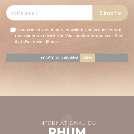
En vous inscrivant à notre newsletter, vous consentez à
recevoir notre newsletter. Vous confirmez que vous êtes
âgé d’au moins 18 ans.
reCAPTCHA is disabled.
Allow
Veuillez
laisser
ce
champ
vide.