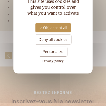
This site uses cookies and
Matière première :
Mélasse
gives you control over
Type de rhum :
Vieux
what you want to activate
CL
Contenance :
70
Degré d'alcool :
40°
OK, accept all
Deny all cookies
Personalize
Retour à la liste
Privacy policy
RESTEZ INFORMÉ
Inscrivez-vous à la newsletter