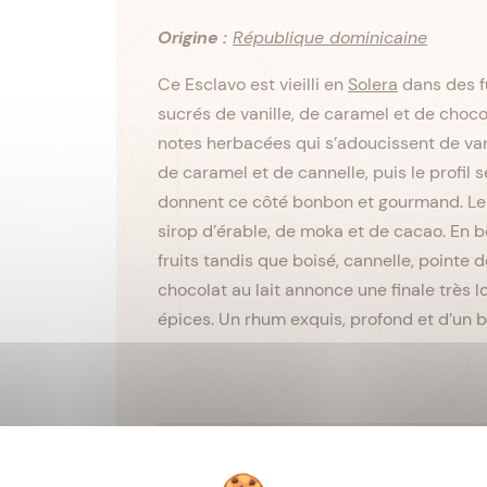
Origine :
République dominicaine
Ce Esclavo est vieilli en
Solera
dans des f
sucrés de vanille, de caramel et de choco
notes herbacées qui s’adoucissent de van
de caramel et de cannelle, puis le profil se
donnent ce côté bonbon et gourmand. L
sirop d’érable, de moka et de cacao. En bo
fruits tandis que boisé, cannelle, pointe
chocolat au lait annonce une finale très 
épices. Un rhum exquis, profond et d’un be
Viellissement :
Tropical
Matière première :
Mélasse