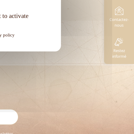
Degré d'alcool :
40°
 to activate
Contactez-
nous
y policy
Restez
informé
sletter.