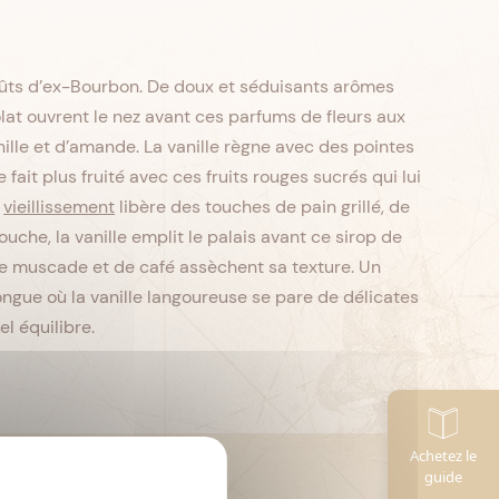
ûts d’ex-Bourbon. De doux et séduisants arômes
lat ouvrent le nez avant ces parfums de fleurs aux
ille et d’amande. La vanille règne avec des pointes
 fait plus fruité avec ces fruits rouges sucrés qui lui
e
vieillissement
libère des touches de pain grillé, de
uche, la vanille emplit le palais avant ce sirop de
 de muscade et de café assèchent sa texture. Un
longue où la vanille langoureuse se pare de délicates
l équilibre.
Achetez le
CL
Contenance :
70
guide