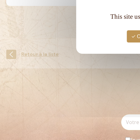
This site u
O
Retour à la liste
En v