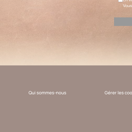
Vous
Veuillez
laisser
ce
champ
vide.
Qui sommes-nous
Gérer les co