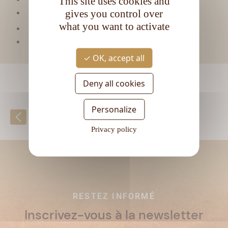
This site uses cookies and
Type de rhum :
Ambré
gives you control over
what you want to activate
CL
Contenance :
70
Degré d'alcool :
40°
OK, accept all
Deny all cookies
Personalize
Retour à la liste
Privacy policy
RESTEZ INFORMÉ
Inscrivez-vous à la newsletter