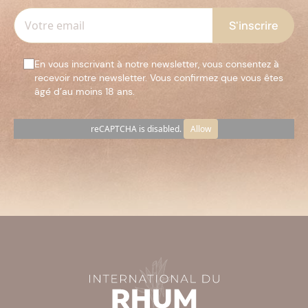
En vous inscrivant à notre newsletter, vous consentez à
recevoir notre newsletter. Vous confirmez que vous êtes
âgé d’au moins 18 ans.
reCAPTCHA is disabled.
Allow
Veuillez
laisser
ce
champ
vide.