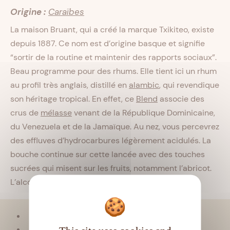
Origine :
Caraïbes
La maison Bruant, qui a créé la marque Txikiteo, existe
depuis 1887. Ce nom est d’origine basque et signifie
“sortir de la routine et maintenir des rapports sociaux”.
Beau programme pour des rhums. Elle tient ici un rhum
au profil très anglais, distillé en
alambic
, qui revendique
son héritage tropical. En effet, ce
Blend
associe des
crus de
mélasse
venant de la République Dominicaine,
du Venezuela et de la Jamaïque. Au nez, vous percevrez
des effluves d’hydrocarbures légèrement acidulés. La
bouche continue sur cette lancée avec des touches
sucrées qui misent sur les fruits, notamment l’abricot.
L’alcool, quant à lui, se fait assez discret.
Viellissement :
Tropical
Matière première :
Mélasse