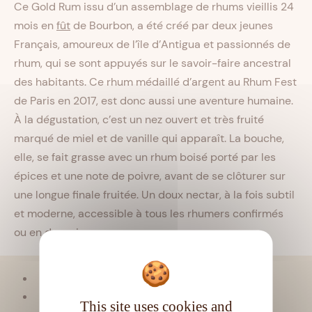
Ce Gold Rum issu d’un assemblage de rhums vieillis 24
mois en
fût
de Bourbon, a été créé par deux jeunes
Français, amoureux de l’île d’Antigua et passionnés de
rhum, qui se sont appuyés sur le savoir-faire ancestral
des habitants. Ce rhum médaillé d’argent au Rhum Fest
de Paris en 2017, est donc aussi une aventure humaine.
À la dégustation, c’est un nez ouvert et très fruité
marqué de miel et de vanille qui apparaît. La bouche,
elle, se fait grasse avec un rhum boisé porté par les
épices et une note de poivre, avant de se clôturer sur
une longue finale fruitée. Un doux nectar, à la fois subtil
et moderne, accessible à tous les rhumers confirmés
ou en devenir.
Viellissement :
Tropical
Matière première :
Mélasse
This site uses cookies and