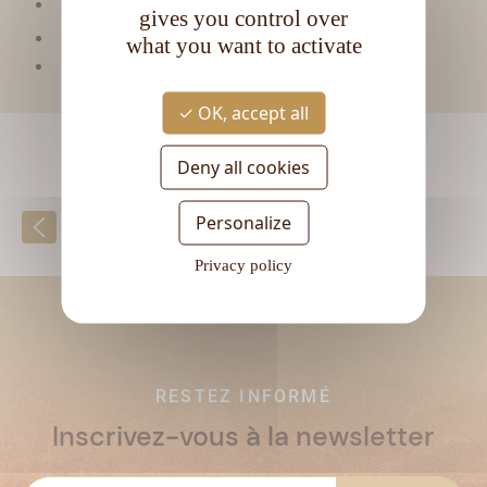
Type de rhum :
Ambré
gives you control over
CL
Contenance :
70
what you want to activate
Degré d'alcool :
40°
OK, accept all
Deny all cookies
Personalize
Retour à la liste
Privacy policy
RESTEZ INFORMÉ
Inscrivez-vous à la newsletter