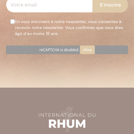
En vous inscrivant à notre newsletter, vous consentez à
recevoir notre newsletter. Vous confirmez que vous êtes
âgé d’au moins 18 ans.
reCAPTCHA is disabled.
Allow
Veuillez
laisser
ce
champ
vide.