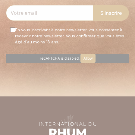
En vous inscrivant à notre newsletter, vous consentez à
recevoir notre newsletter. Vous confirmez que vous êtes
âgé d’au moins 18 ans.
reCAPTCHA is disabled.
Allow
Veuillez
laisser
ce
champ
vide.