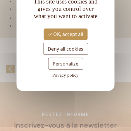
This site uses cookies and
Matière première :
Mélasse
gives you control over
Type de rhum :
Ambré
what you want to activate
L
Contenance :
1
Degré d'alcool :
40°
OK, accept all
Deny all cookies
Personalize
Retour à la liste
Privacy policy
RESTEZ INFORMÉ
Inscrivez-vous à la newsletter