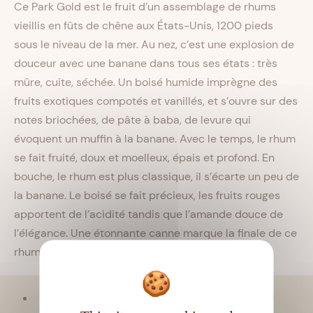
Ce Park Gold est le fruit d’un assemblage de rhums
vieillis en fûts de chêne aux États-Unis, 1200 pieds
sous le niveau de la mer. Au nez, c’est une explosion de
douceur avec une banane dans tous ses états : très
mûre, cuite, séchée. Un boisé humide imprègne des
fruits exotiques compotés et vanillés, et s’ouvre sur des
notes briochées, de pâte à baba, de levure qui
évoquent un muffin à la banane. Avec le temps, le rhum
se fait fruité, doux et moelleux, épais et profond. En
bouche, le rhum est plus classique, il s’écarte un peu de
la banane. Le boisé se fait précieux, les fruits rouges
apportent de l’acidité tandis que l’amande douce de
l’élégance. Une étonnante canne marque la finale de ce
rhum de
mélasse
!
Viellissement :
Tropical