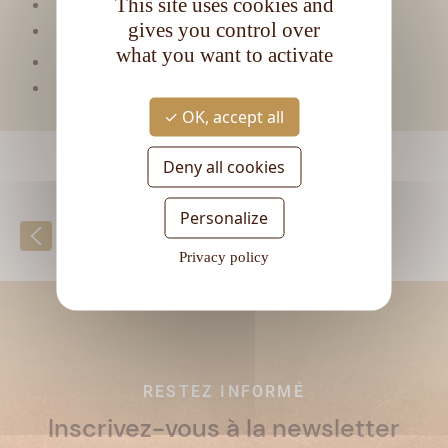
This site uses cookies and
Matière première :
Mixte blend
gives you control over
Type de rhum :
Vieux
what you want to activate
CL
Contenance :
70
Degré d'alcool :
42°
OK, accept all
Deny all cookies
Personalize
Retour à la liste
Privacy policy
RESTEZ INFORMÉ
Inscrivez-vous à la newsletter