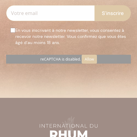
En vous inscrivant à notre newsletter, vous consentez à
recevoir notre newsletter. Vous confirmez que vous êtes
âgé d’au moins 18 ans.
reCAPTCHA is disabled.
Allow
Veuillez
laisser
ce
champ
vide.