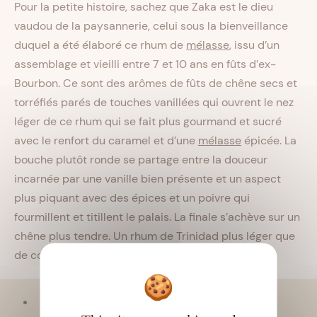
Pour la petite histoire, sachez que Zaka est le dieu
vaudou de la paysannerie, celui sous la bienveillance
duquel a été élaboré ce rhum de
mélasse
, issu d’un
assemblage et vieilli entre 7 et 10 ans en fûts d’ex-
Bourbon. Ce sont des arômes de fûts de chêne secs et
torréfiés parés de touches vanillées qui ouvrent le nez
léger de ce rhum qui se fait plus gourmand et sucré
avec le renfort du caramel et d’une
mélasse
épicée. La
bouche plutôt ronde se partage entre la douceur
incarnée par une vanille bien présente et un aspect
plus piquant avec des épices et un poivre qui
fourmillent et titillent le palais. La finale s’achève sur un
chêne plus tendre. Un rhum de Trinidad plus léger que
de coutume, marqué par un boisé assez sec.
Viellissement :
Tropical