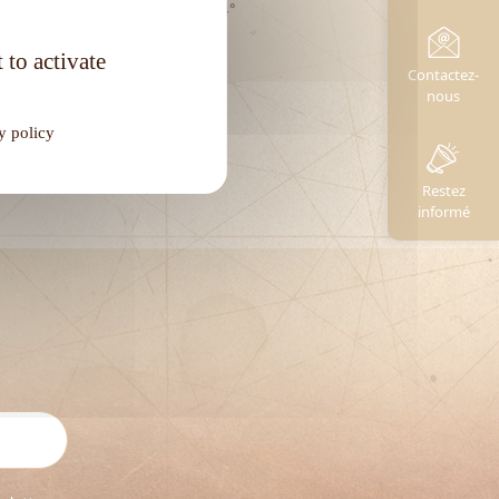
Degré d'alcool :
46,4°
 to activate
Contactez-
nous
y policy
Restez
informé