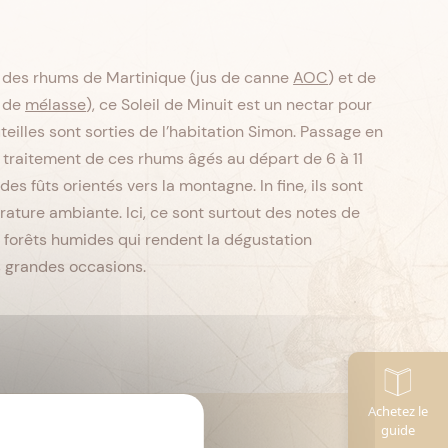
e des rhums de Martinique (jus de canne
AOC
) et de
de
mélasse
), ce Soleil de Minuit est un nectar pour
eilles sont sorties de l’habitation Simon. Passage en
le traitement de ces rhums âgés au départ de 6 à 11
des fûts orientés vers la montagne. In fine, ils sont
rature ambiante. Ici, ce sont surtout des notes de
de forêts humides qui rendent la dégustation
s grandes occasions.
Achetez le
CL
Contenance :
70
guide