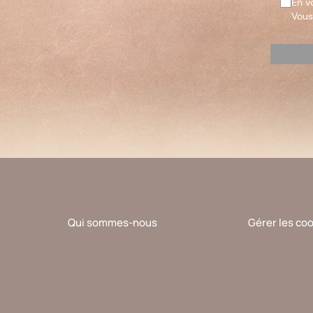
En v
Vous
Veuillez
laisser
ce
champ
vide.
Qui sommes-nous
Gérer les co