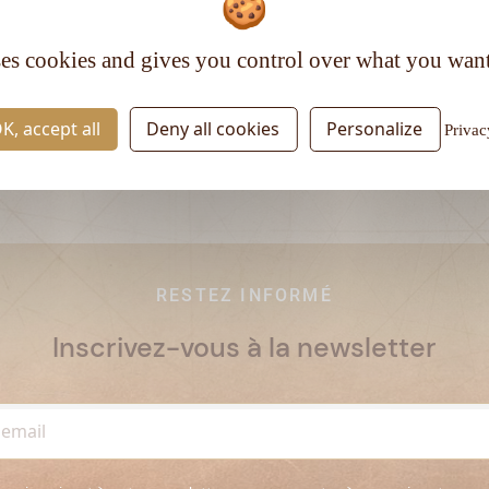
Matière première :
Mixte blend
Type de rhum :
Vieux
ses cookies and gives you control over what you want
K, accept all
Deny all cookies
Personalize
Privac
RESTEZ INFORMÉ
Inscrivez-vous à la newsletter