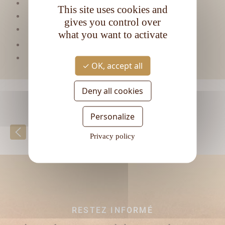
Viellissement :
Tropical
This site uses cookies and
Matière première :
Pur jus de canne
gives you control over
Type de rhum :
Vieux
what you want to activate
CL
Contenance :
70
Degré d'alcool :
42°
OK, accept all
Deny all cookies
Personalize
Retour à la liste
Privacy policy
RESTEZ INFORMÉ