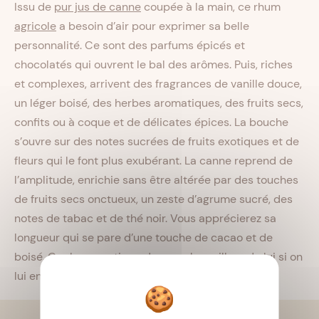
Issu de
pur jus de canne
coupée à la main, ce rhum
agricole
a besoin d’air pour exprimer sa belle
personnalité. Ce sont des parfums épicés et
chocolatés qui ouvrent le bal des arômes. Puis, riches
et complexes, arrivent des fragrances de vanille douce,
un léger boisé, des herbes aromatiques, des fruits secs,
confits ou à coque et de délicates épices. La bouche
s’ouvre sur des notes sucrées de fruits exotiques et de
fleurs qui le font plus exubérant. La canne reprend de
l’amplitude, enrichie sans être altérée par des touches
de fruits secs onctueux, un zeste d’agrume sucré, des
notes de tabac et de thé noir. Vous apprécierez sa
longueur qui se pare d’une touche de cacao et de
boisé. Ce rhum exotique donnera le meilleur de lui si on
lui en donne le temps.