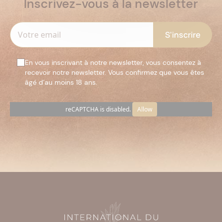
Inscrivez-vous à la newsletter
En vous inscrivant à notre newsletter, vous consentez à
recevoir notre newsletter. Vous confirmez que vous êtes
âgé d’au moins 18 ans.
reCAPTCHA is disabled.
Allow
Veuillez
laisser
ce
champ
vide.