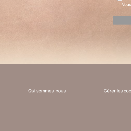
Vous
Veuillez
laisser
ce
champ
vide.
Qui sommes-nous
Gérer les co