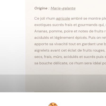
Origine :
Marie-galante
Ce joli rhum
agricole
ambré se montre ple
exotiques sucrés frais et gourmands qui,
Ananas, pomme, poire et notes de fruits ro
acidulés et légèrement épicés. Puis on re
apporte sa vivacité tout en gardant une be
aigrelets avant cet éclat de fruits rouges, 
secs, frais, mûrs, acidulés et sucrés pui
sa bouche délicate, ce rhum sera idéal pou
Viellissement :
Tropical
Matière première :
Pur jus de c