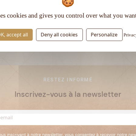
Type de rhum :
Ambré
ses cookies and gives you control over what you want
K, accept all
Deny all cookies
Personalize
Privac
RESTEZ INFORMÉ
Inscrivez-vous à la newsletter
ous inscrivant à notre newsletter, vous consentez à recevoir notre new