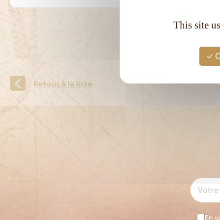
This site u
O
Retour à la liste
En v