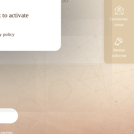
Degré d'alcool :
50°
 to activate
Contactez-
nous
y policy
Restez
informé
sletter.