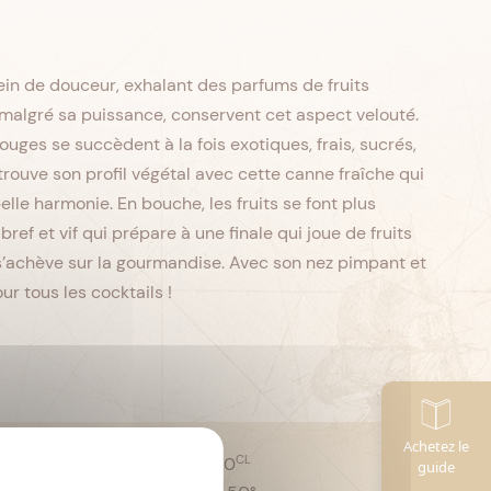
in de douceur, exhalant des parfums de fruits
 malgré sa puissance, conservent cet aspect velouté.
uges se succèdent à la fois exotiques, frais, sucrés,
trouve son profil végétal avec cette canne fraîche qui
lle harmonie. En bouche, les fruits se font plus
bref et vif qui prépare à une finale qui joue de fruits
s s’achève sur la gourmandise. Avec son nez pimpant et
r tous les cocktails !
Achetez le
CL
Contenance :
70
guide
anne