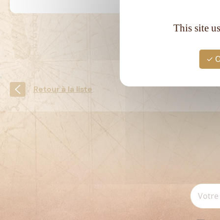
This site u
O
Retour à la liste