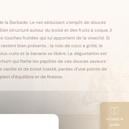
e la Barbade. Le nez séduisant s’emplit de douces
Bien structuré autour du boisé et des fruits à coque, il
s touches fruitées qui lui apportent de la vivacité. Si
restent bien présents ; la noix de coco a grillé, le
 plus cuits et la banane se libère. La dégustation est
e rhum qui flatte les papilles de ces douces saveurs
de vanille et de boisé toasté, parées d’une pointe de
lein d’équilibre et de finesse.
Achetez le
guide
CL
Contenance :
70