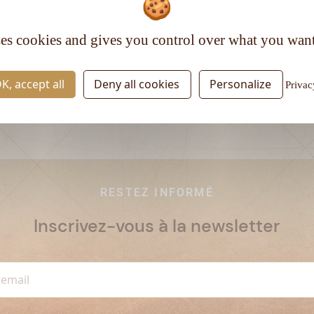
Matière première :
Mélasse
Type de rhum :
Vieux
ses cookies and gives you control over what you want
K, accept all
Deny all cookies
Personalize
Privac
RESTEZ INFORMÉ
Inscrivez-vous à la newsletter