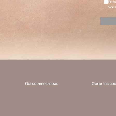
En v
Vous
Veuillez
laisser
ce
champ
vide.
Qui sommes-nous
Gérer les co