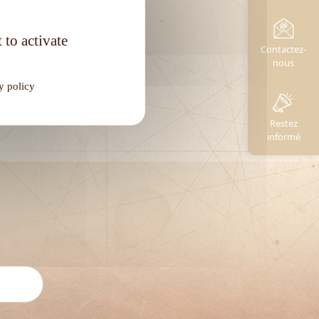
Degré d'alcool :
40°
 to activate
Contactez-
nous
y policy
Restez
informé