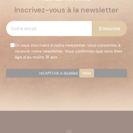
Inscrivez-vous à la newsletter
En vous inscrivant à notre newsletter, vous consentez à
recevoir notre newsletter. Vous confirmez que vous êtes
âgé d’au moins 18 ans.
reCAPTCHA is disabled.
Allow
Veuillez
laisser
ce
champ
vide.