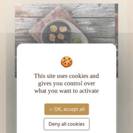
This site uses cookies and
gives you control over
Brochettes de gambas snackées à
Broch
what you want to activate
l’ananas caramélisé
Les b
Ce snack se marie particulièrement
rhum 
OK, accept all
bien avec le rhum Bielle 2017. L’accord
gagna
avec un plat terre/mer met en
à mer
Deny all cookies
exergue les notes salées et iodées
Une a