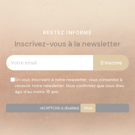
RESTEZ INFORMÉ
Inscrivez-vous à la newsletter
En vous inscrivant à notre newsletter, vous consentez à
recevoir notre newsletter. Vous confirmez que vous êtes
âgé d’au moins 18 ans.
reCAPTCHA is disabled.
Allow
Veuillez
laisser
ce