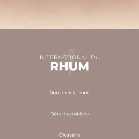
laisser
ce
champ
vide.
Qui sommes-nous
Gérer les cookies
Glossaire