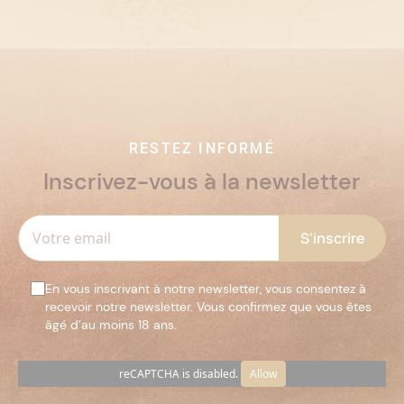
RESTEZ INFORMÉ
Inscrivez-vous à la newsletter
En vous inscrivant à notre newsletter, vous consentez à
recevoir notre newsletter. Vous confirmez que vous êtes
âgé d’au moins 18 ans.
reCAPTCHA is disabled.
Allow
Veuillez